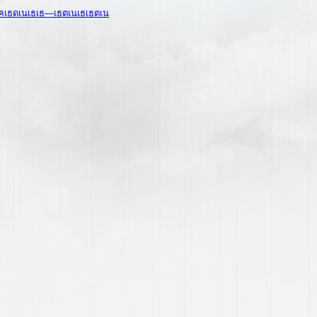
ธฅเธดเนเธเธ—เธตเนเธเธตเน