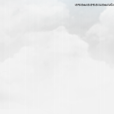
เธซเธฒเธเธซเธเนเธฒเน€เธ