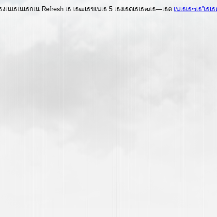
งเนเธเนเธกเน Refresh เธ เธฒเธขเนเธ 5 เธงเธดเธเธฒเธ—เธต
เนเธเธฃเธ”เธเ