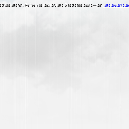
งเนเธเนเธกเน Refresh เธ เธฒเธขเนเธ 5 เธงเธดเธเธฒเธ—เธต
เนเธเธฃเธ”เธเ