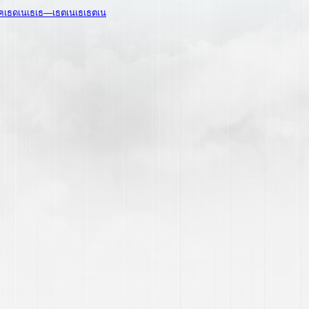
ธฅเธดเนเธเธ—เธตเนเธเธตเน