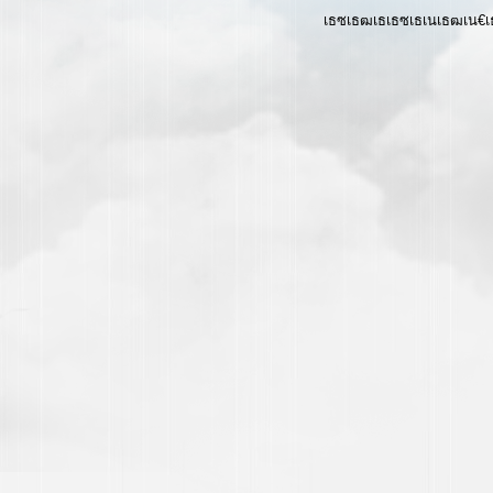
เธซเธฒเธเธซเธเนเธฒเน€เธ