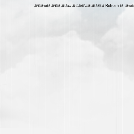
เธซเธฒเธเธซเธเนเธฒเน€เธงเนเธเนเธกเน Refresh เธ เธ