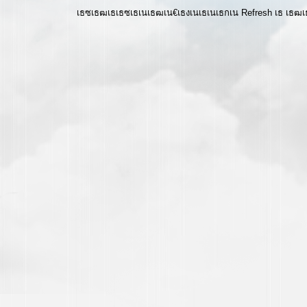
เธซเธฒเธเธซเธเนเธฒเน€เธงเนเธเนเธกเน Refresh เธ เธ