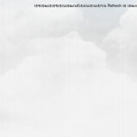
เธซเธฒเธเธซเธเนเธฒเน€เธงเนเธเนเธกเน Refresh เธ เธ