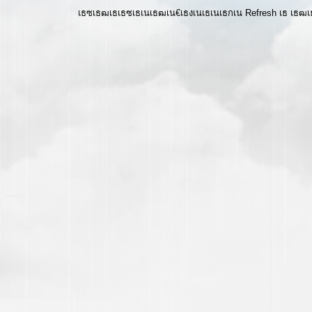
เธซเธฒเธเธซเธเนเธฒเน€เธงเนเธเนเธกเน Refresh เธ เธ