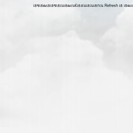
เธซเธฒเธเธซเธเนเธฒเน€เธงเนเธเนเธกเน Refresh เธ เธ