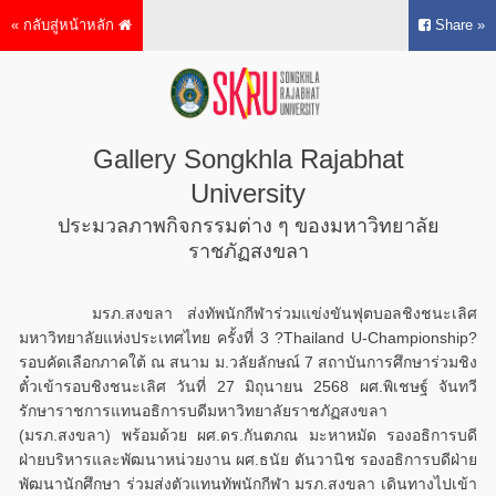
« กลับสู่หน้าหลัก
Share »
Gallery Songkhla Rajabhat
University
ประมวลภาพกิจกรรมต่าง ๆ ของมหาวิทยาลัย
ราชภัฏสงขลา
มรภ.สงขลา ส่งทัพนักกีฬาร่วมแข่งขันฟุตบอลชิงชนะเลิศ
มหาวิทยาลัยแห่งประเทศไทย ครั้งที่ 3 ?Thailand U-Championship?
รอบคัดเลือกภาคใต้ ณ สนาม ม.วลัยลักษณ์ 7 สถาบันการศึกษาร่วมชิง
ตั๋วเข้ารอบชิงชนะเลิศ วันที่ 27 มิถุนายน 2568 ผศ.พิเชษฐ์ จันทวี
รักษาราชการแทนอธิการบดีมหาวิทยาลัยราชภัฏสงขลา
(มรภ.สงขลา) พร้อมด้วย ผศ.ดร.กันตภณ มะหาหมัด รองอธิการบดี
ฝ่ายบริหารและพัฒนาหน่วยงาน ผศ.ธนัย ตันวานิช รองอธิการบดีฝ่าย
พัฒนานักศึกษา ร่วมส่งตัวแทนทัพนักกีฬา มรภ.สงขลา เดินทางไปเข้า