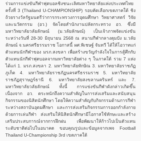
ร่วมการแข่งขันกีฬาฟุตบอลชิงชนะเลิศมหาวิทยาลัยแห่งประเทศไทย
ครั้งที่ 3 (Thailand U-CHAMPIONSHIP) รอบคัดเลือกเขตภาคใต้ ชิง
ถ้วยรางวัลรัฐมนตรีว่าการกระทรวงการอุดมศึกษา วิทยาศาสตร์ วิจัย
และนวัตกรรม (อว.) จัดโดยสำนักงานปลัดกระทรวง อว. ซึ่งมี
มหาวิทยาลัยวลัยลักษณ์ (ม.วลัยลักษณ์) เป็นเจ้าภาพจัดแข่งขัน
ระหว่างวันที่ 28-30 มิถุนายน 2568 ณ สนามกีฬากลางตุมปัง ม.วลัย
ลักษณ์ จ.นครศรีธรรมราช โอกาสนี้ ผศ.พิเชษฐ์ จันทวี ได้ให้โอวาทแก่
ตัวแทนนักกีฬาของ มรภ.สงขลา เพื่อสร้างขวัญกำลังใจในการสู้ศึกกับ
ตัวแทนนักกีฬาฟุตบอลจากมหาวิทยาลัยต่าง ๆ ในภาคใต้ รวม 7 แห่ง
ได้แก่ 1. มรภ.สงขลา 2. มหาวิทยาลัยทักษิณ 3. มหาวิทยาลัยราชภัฏ
ภูเก็ต 4. มหาวิทยาลัยราชภัฏนครศรีธรรมราช 5. มหาวิทยาลัย
ราชภัฏสุราษฎร์ธานี 6. มหาวิทยาลัยสงขลานครินทร์ และ 7.
มหาวิทยาลัยวลัยลักษณ์ ทั้งนี้ การแข่งขันกีฬาดังกล่าวเกิดขึ้น
เนื่องจาก อว. ตระหนักถึงความสำคัญในการส่งเสริมและสนับสนุน
กิจกรรมของนิสิตนักศึกษา โดยให้ความสำคัญกับกิจกรรมด้านการกีฬา
ระหว่างสถาบันอุดมศึกษา และการส่งเสริมกิจกรรมการออกกำลังกาย
ด้วยการเล่นกีฬา ส่งเสริมให้นิสิตนักศึกษามีโอกาสใช้ทักษะและสร้าง
เสริมประสบการณ์จากการฝึกฝน เพื่อพัฒนาให้ก้าวไปเป็นตัวแทน
ระดับชาติต่อไปในอนาคต ขอบคุณรูปและข้อมูลจากเพจ Football
Thailand U-Championship 3rd เขตภาคใต้