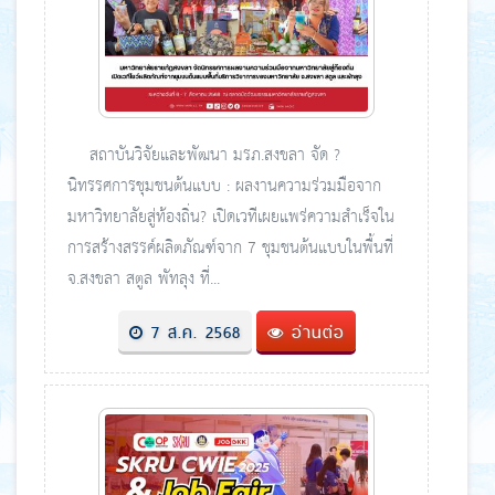
สถาบันวิจัยและพัฒนา มรภ.สงขลา จัด ?
นิทรรศการชุมชนต้นแบบ : ผลงานความร่วมมือจาก
มหาวิทยาลัยสู่ท้องถิ่น? เปิดเวทีเผยแพร่ความสำเร็จใน
การสร้างสรรค์ผลิตภัณฑ์จาก 7 ชุมชนต้นแบบในพื้นที่
จ.สงขลา สตูล พัทลุง ที่...
7 ส.ค. 2568
อ่านต่อ