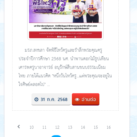
มรภ.สงขลา จัดพิธีไหว้ครูและรำลึกพระคุณครู
ประจำปีการศึกษา 2568 นศ. นำพานดอกไม้ธูปเทียน
เคารพครูบาอาจารย์ อนุรักษ์สืบสานขนบธรรมเนียม
ไทย ภายใต้แนวคิด "หนึ่งวันไหว้ครู...แต่พระคุณจะอยู่ใน
ใจศิษย์ตลอดไป" ...
31 ก.ค. 2568
อ่านต่อ
10
11
12
13
14
15
16