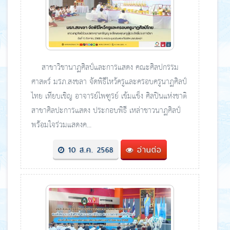
สาขาวิชานาฏศิลป์และการแสดง คณะศิลปกรรม
ศาสตร์ มรภ.สงขลา จัดพิธีไหว้ครูและครอบครูนาฏศิลป์
ไทย เทียบเชิญ อาจารย์ไพฑูรย์ เข้มแข็ง ศิลปินแห่งชาติ
สาขาศิลปะการแสดง ประกอบพิธี เหล่าชาวนาฏศิลป์
พร้อมใจร่วมแสดงค...
10 ส.ค. 2568
อ่านต่อ