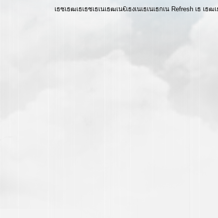
เธซเธฒเธเธซเธเนเธฒเน€เธงเนเธเนเธกเน Refresh เธ เธ