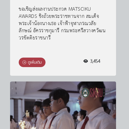
ขอเชิญส่งผลงานประกวด MATSCIKU
AWARDS ชิงถ้วยพระราชทานจาก สมเด็จ
พระเจ้าน้องนางเธอ เจ้าฟ้าจุฬาภรณวลัย
ลักษณ์ อัครราชกุมารี กรมพระศรีสวางควัฒน
วรขัตติยราชนารี
3,454
ดูเพิ่มเติม